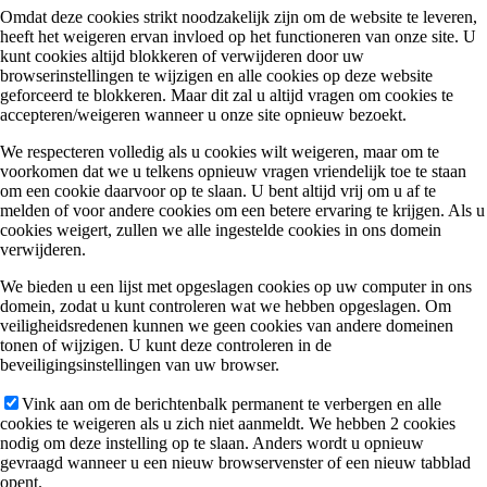
Omdat deze cookies strikt noodzakelijk zijn om de website te leveren,
APPARTEMENTEN
heeft het weigeren ervan invloed op het functioneren van onze site. U
kunt cookies altijd blokkeren of verwijderen door uw
browserinstellingen te wijzigen en alle cookies op deze website
geforceerd te blokkeren. Maar dit zal u altijd vragen om cookies te
accepteren/weigeren wanneer u onze site opnieuw bezoekt.
BRASSERIE
We respecteren volledig als u cookies wilt weigeren, maar om te
voorkomen dat we u telkens opnieuw vragen vriendelijk toe te staan
om een cookie daarvoor op te slaan. U bent altijd vrij om u af te
melden of voor andere cookies om een betere ervaring te krijgen. Als u
cookies weigert, zullen we alle ingestelde cookies in ons domein
verwijderen.
Brasserie
We bieden u een lijst met opgeslagen cookies op uw computer in ons
domein, zodat u kunt controleren wat we hebben opgeslagen. Om
veiligheidsredenen kunnen we geen cookies van andere domeinen
tonen of wijzigen. U kunt deze controleren in de
beveiligingsinstellingen van uw browser.
Menukaart
Vink aan om de berichtenbalk permanent te verbergen en alle
cookies te weigeren als u zich niet aanmeldt. We hebben 2 cookies
nodig om deze instelling op te slaan. Anders wordt u opnieuw
gevraagd wanneer u een nieuw browservenster of een nieuw tabblad
opent.