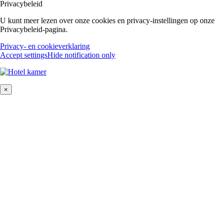
Privacybeleid
Capaciteiten en prijzen
U kunt meer lezen over onze cookies en privacy-instellingen op onze
Privacybeleid-pagina.
Privacy- en cookieverklaring
Accept settings
Hide notification only
Private dining
×
Vergaderarrangementen
FOTOS