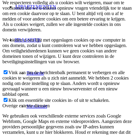
We respecteren volledig als u cookies wilt weigeren, maar om te
APPARTEMENTEN
voorkomen dat we u telkens opnieuw vragen vriendelijk toe te staan
om een cookie daarvoor op te slaan. U bent altijd vrij om u af te
melden of voor andere cookies om een betere ervaring te krijgen.
Als u cookies weigert, zullen we alle ingestelde cookies in ons
domein verwijderen.
BRASSERIE
We bieden u een lijst met opgeslagen cookies op uw computer in
ons domein, zodat u kunt controleren wat we hebben opgeslagen.
Om veiligheidsredenen kunnen we geen cookies van andere
domeinen tonen of wijzigen. U kunt deze controleren in de
beveiligingsinstellingen van uw browser.
Vink aan om de berichtenbalk permanent te verbergen en alle
Brasserie
cookies te weigeren als u zich niet aanmeldt. We hebben 2 cookies
nodig om deze instelling op te slaan. Anders wordt u opnieuw
gevraagd wanneer u een nieuw browservenster of een nieuw
tabblad opent.
Klik om essentiële site cookies in- of uit te schakelen.
Overige externe diensten
Menukaart
We gebruiken ook verschillende externe services zoals Google
Webfonts, Google Maps en externe videoproviders. Aangezien deze
providers persoonlijke gegevens zoals uw IP-adres kunnen
verzamelen, kunt u ze hier blokkeren. Houd er rekening mee dat dit