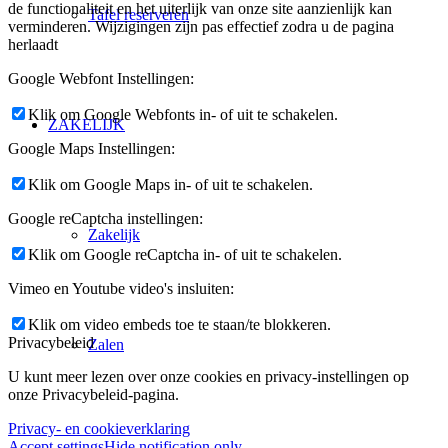
de functionaliteit en het uiterlijk van onze site aanzienlijk kan
Tafel reserveren
verminderen. Wijzigingen zijn pas effectief zodra u de pagina
herlaadt
Google Webfont Instellingen:
Klik om Google Webfonts in- of uit te schakelen.
ZAKELIJK
Google Maps Instellingen:
Klik om Google Maps in- of uit te schakelen.
Google reCaptcha instellingen:
Zakelijk
Klik om Google reCaptcha in- of uit te schakelen.
Vimeo en Youtube video's insluiten:
Klik om video embeds toe te staan/te blokkeren.
Privacybeleid
Zalen
U kunt meer lezen over onze cookies en privacy-instellingen op
onze Privacybeleid-pagina.
Privacy- en cookieverklaring
Accept settings
Hide notification only